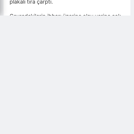
plakalı tıra çarptı.
Çevredekilerin ihbarı üzerine olay yerine çok
sayıda polis, itfaiye ve sağlık ekibi sevk edildi.
Kazada yaralanan 10'u çocuk 20 yaralı
ambulanslarla çevredeki hastanelere
kaldırıldı.
Sağlık ekipleri Zennure Özay'ın ise hayatını
kaybettiğini tespit etti.