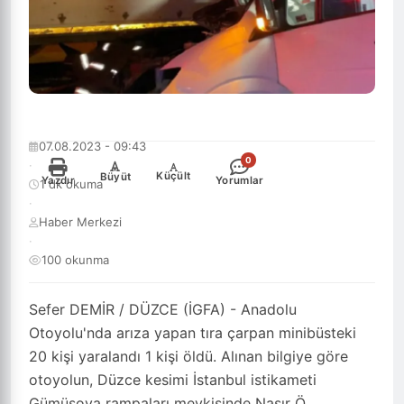
07.08.2023 - 09:43
0
·
-
+
Küçült
Büyüt
Yazdır
Yorumlar
1 dk okuma
·
Haber Merkezi
·
100 okunma
Sefer DEMİR / DÜZCE (İGFA) - Anadolu
Otoyolu'nda arıza yapan tıra çarpan minibüsteki
20 kişi yaralandı 1 kişi öldü. Alınan bilgiye göre
otoyolun, Düzce kesimi İstanbul istikameti
Gümüşova rampaları mevkisinde Nasır Ö.