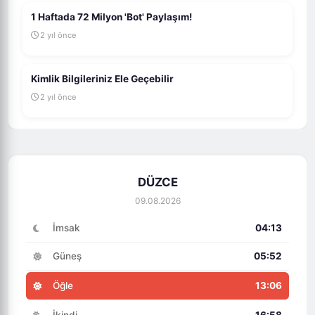
1 Haftada 72 Milyon 'Bot' Paylaşım!
2 yıl önce
Kimlik Bilgileriniz Ele Geçebilir
2 yıl önce
DÜZCE
09.08.2026
İmsak
04:13
Güneş
05:52
Öğle
13:06