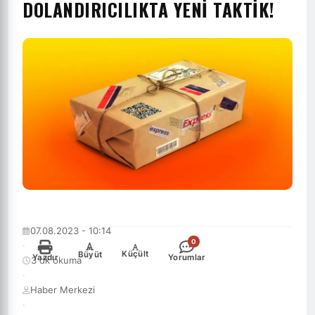
DOLANDIRICILIKTA YENI TAKTIK!
07.08.2023 - 10:14
0
·
-
+
Küçült
Büyüt
Yazdır
Yorumlar
3 dk okuma
·
Haber Merkezi
·