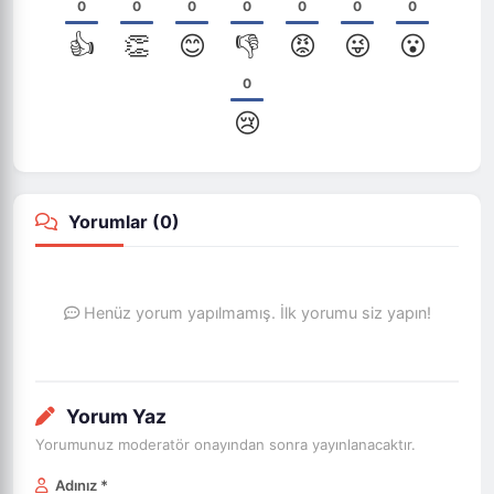
0
0
0
0
0
0
0
👍
👏
😊
👎
😡
😜
😮
0
😢
Yorumlar (
0
)
Henüz yorum yapılmamış. İlk yorumu siz yapın!
Yorum Yaz
Yorumunuz moderatör onayından sonra yayınlanacaktır.
Adınız *