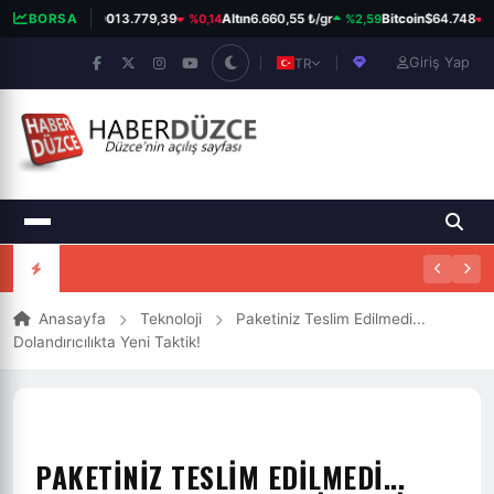
%0,14
%2,59
%0
BORSA
BIST 100
13.779,39
Altın
6.660,55 ₺/gr
Bitcoin
$64.748
Giriş Yap
TR
Anasayfa
Teknoloji
Paketiniz Teslim Edilmedi...
Dolandırıcılıkta Yeni Taktik!
PAKETINIZ TESLIM EDILMEDI...